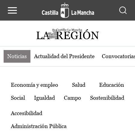
Noticias de la región de Castilla-L
Pasar al contenido principal
Noticias
Actualidad del Presidente
Convocatoria
Temas
Economía y empleo
Salud
Educación
Social
Igualdad
Campo
Sostenibilidad
Accesibilidad
Administración Pública