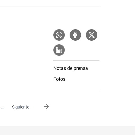
Notas de prensa
Fotos
…
Siguiente página
Siguiente