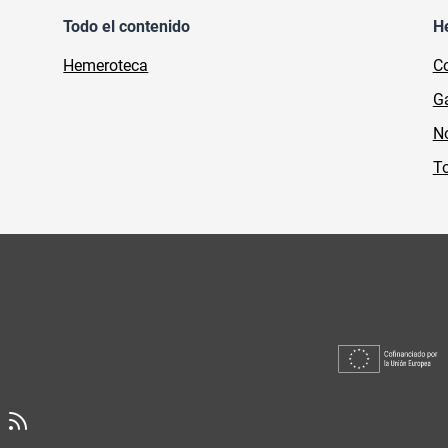
Todo el contenido
H
Hemeroteca
Co
Ga
No
To