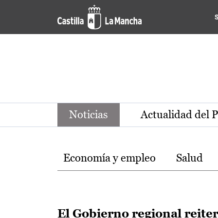
Noticias de la región de Ca
Pasar al contenido principal
Noticias
Actualidad del 
Temas
Economía y empleo
Salud
El Gobierno regional reite