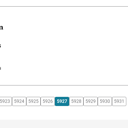
n
s
s
5923
5924
5925
5926
5927
5928
5929
5930
5931