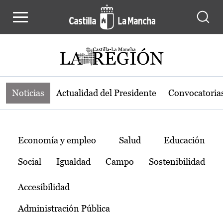
Noticias de la región de Castilla-L
Pasar al contenido principal
Noticias
Actualidad del Presidente
Convocatoria
Temas
Economía y empleo
Salud
Educación
Social
Igualdad
Campo
Sostenibilidad
Accesibilidad
Administración Pública