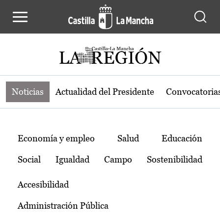
Noticias de la región de Castilla-L
Pasar al contenido principal
Noticias
Actualidad del Presidente
Convocatoria
Temas
Economía y empleo
Salud
Educación
Social
Igualdad
Campo
Sostenibilidad
Accesibilidad
Administración Pública