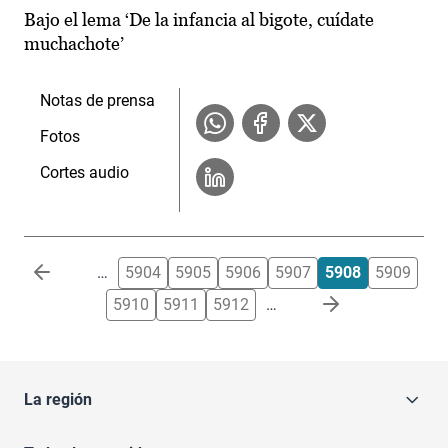
Bajo el lema ‘De la infancia al bigote, cuídate
muchachote’
Notas de prensa
Fotos
Cortes audio
Paginación
…
5904
5905
5906
5907
5908
5909
5910
5911
5912
…
La región