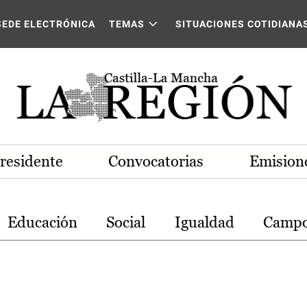
stilla-La Mancha
SEDE ELECTRÓNICA
TEMAS
SITUACIONES COTIDIANA
Presidente
Convocatorias
Emisione
Educación
Social
Igualdad
Camp