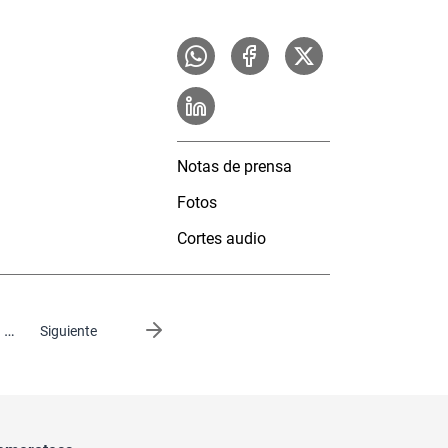
Notas de prensa
Fotos
Cortes audio
…
Siguiente página
Siguiente