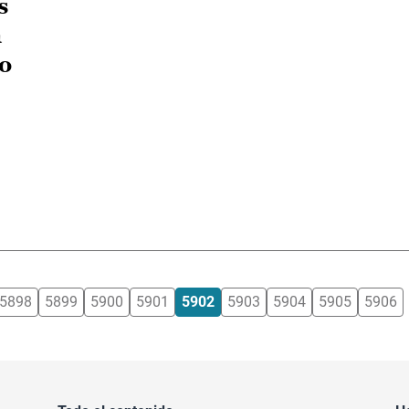
s
a
to
5898
5899
5900
5901
5902
5903
5904
5905
5906