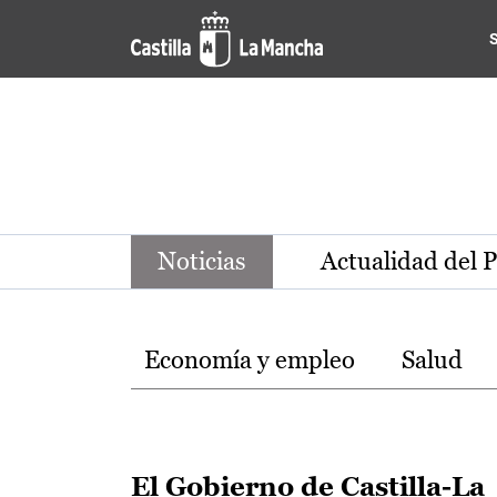
Noticias de la región de Ca
Pasar al contenido principal
Noticias
Actualidad del 
Temas
Economía y empleo
Salud
El Gobierno de Castilla-La