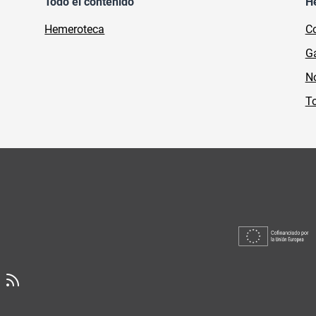
Todo el contenido
H
Hemeroteca
Co
Ga
No
To