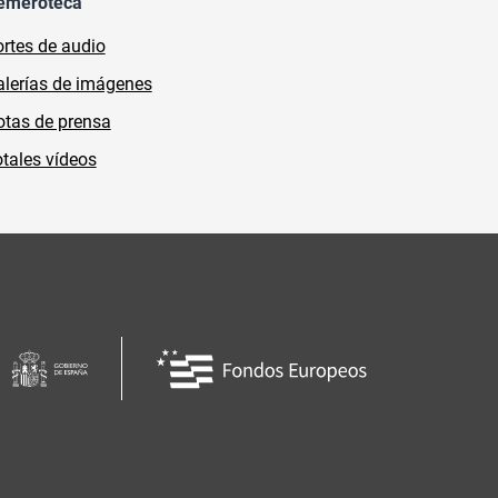
emeroteca
rtes de audio
lerías de imágenes
tas de prensa
tales vídeos