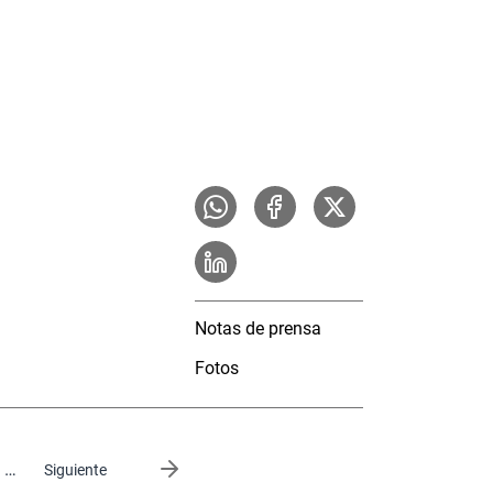
Notas de prensa
Fotos
…
Siguiente página
Siguiente