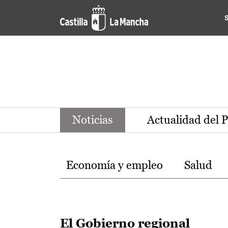
Noticias de la región de Ca
Pasar al contenido principal
Noticias
Actualidad del 
Temas
Economía y empleo
Salud
El Gobierno regional