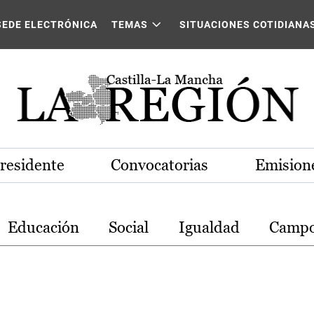
stilla-La Mancha
SEDE ELECTRÓNICA
TEMAS
SITUACIONES COTIDIANA
Presidente
Convocatorias
Emisione
Educación
Social
Igualdad
Camp