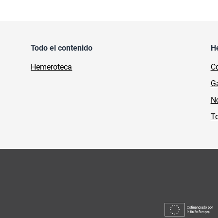
Todo el contenido
H
Hemeroteca
Co
Ga
No
To