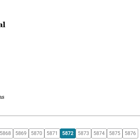
al
as
5868
5869
5870
5871
5872
5873
5874
5875
5876