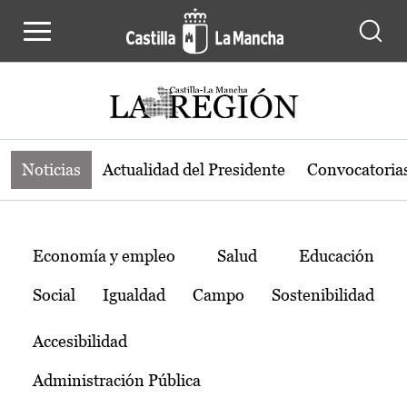
Noticias de la región de Castilla-L
Pasar al contenido principal
Noticias
Actualidad del Presidente
Convocatoria
Temas
Economía y empleo
Salud
Educación
Social
Igualdad
Campo
Sostenibilidad
Accesibilidad
Administración Pública