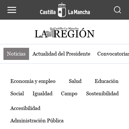
Noticias de la región de Castilla-L
Pasar al contenido principal
Noticias
Actualidad del Presidente
Convocatoria
Temas
Economía y empleo
Salud
Educación
Social
Igualdad
Campo
Sostenibilidad
Accesibilidad
Administración Pública