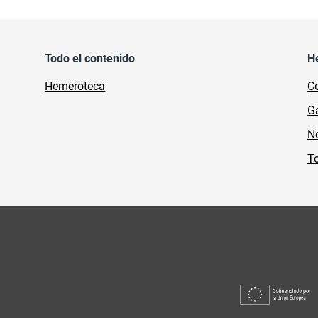
Todo el contenido
H
Hemeroteca
Co
Ga
No
To