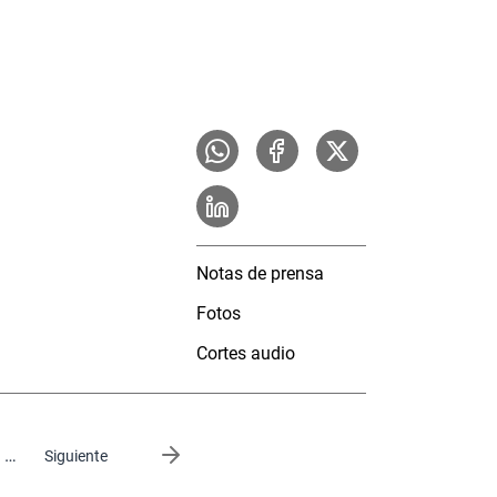
Notas de prensa
Fotos
Cortes audio
…
Siguiente página
Siguiente