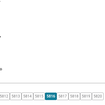
y
no
5812
5813
5814
5815
5816
5817
5818
5819
5820