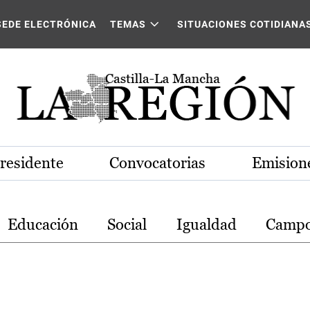
stilla-La Mancha
SEDE ELECTRÓNICA
TEMAS
SITUACIONES COTIDIANA
Presidente
Convocatorias
Emisione
Educación
Social
Igualdad
Camp