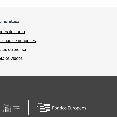
emeroteca
rtes de audio
lerías de imágenes
tas de prensa
tales vídeos