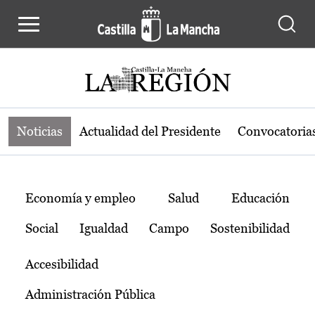
Noticias de la región de Castilla-L
Pasar al contenido principal
Noticias
Actualidad del Presidente
Convocatoria
Temas
Economía y empleo
Salud
Educación
Social
Igualdad
Campo
Sostenibilidad
Accesibilidad
Administración Pública