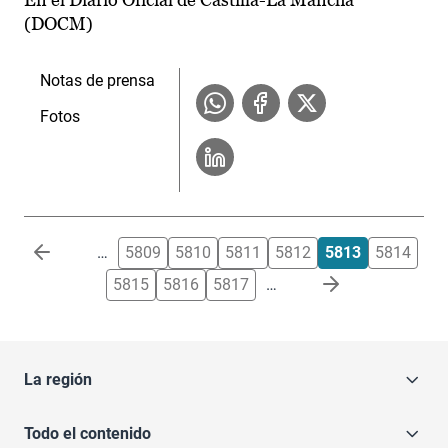
(DOCM)
Notas de prensa
Fotos
Paginación
…
5809
5810
5811
5812
5813
5814
5815
5816
5817
…
La región
Todo el contenido