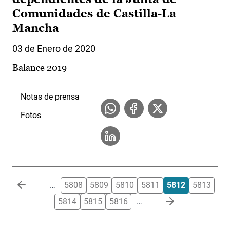
Comunidades de Castilla-La
Mancha
03 de Enero de 2020
Balance 2019
Notas de prensa
Fotos
Paginación
…
5808
5809
5810
5811
5812
5813
5814
5815
5816
…