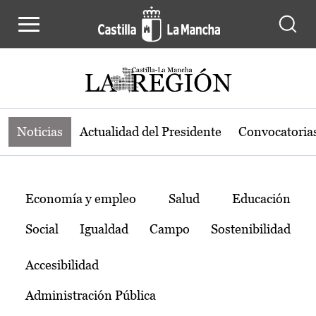
Noticias de la región de Castilla-L
Pasar al contenido principal
Noticias
Actualidad del Presidente
Convocatoria
Temas
Economía y empleo
Salud
Educación
Social
Igualdad
Campo
Sostenibilidad
Accesibilidad
Administración Pública