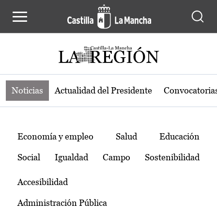
Noticias de la región de Castilla-L
Pasar al contenido principal
Noticias
Actualidad del Presidente
Convocatoria
Temas
Economía y empleo
Salud
Educación
Social
Igualdad
Campo
Sostenibilidad
Accesibilidad
Administración Pública