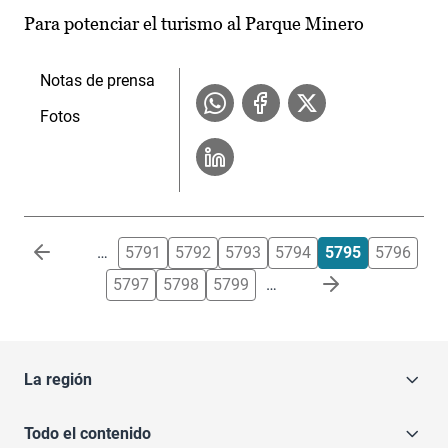
Para potenciar el turismo al Parque Minero
Notas de prensa
Fotos
Paginación
…
5791
5792
5793
5794
5795
5796
5797
5798
5799
…
La región
Todo el contenido