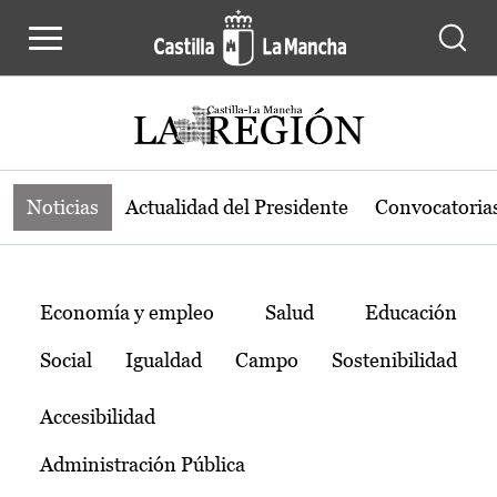
Noticias de la región de Castilla-L
Pasar al contenido principal
Noticias
Actualidad del Presidente
Convocatoria
Temas
Economía y empleo
Salud
Educación
Social
Igualdad
Campo
Sostenibilidad
Accesibilidad
Administración Pública