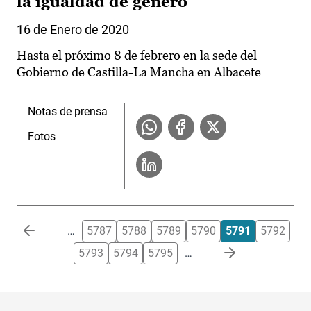
la igualdad de género
16 de Enero de 2020
Hasta el próximo 8 de febrero en la sede del
Gobierno de Castilla-La Mancha en Albacete
Notas de prensa
Fotos
Paginación
…
5787
5788
5789
5790
5791
5792
5793
5794
5795
…