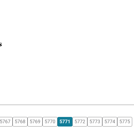
s
5767
5768
5769
5770
5771
5772
5773
5774
5775