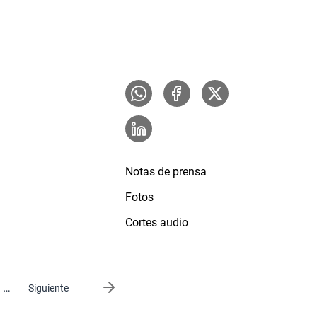
Notas de prensa
Fotos
Cortes audio
…
Siguiente página
Siguiente