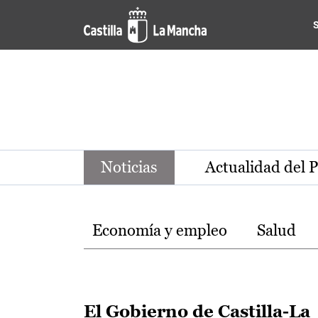
Noticias de la región de Ca
Pasar al contenido principal
Noticias
Actualidad del 
Temas
Economía y empleo
Salud
El Gobierno de Castilla-La