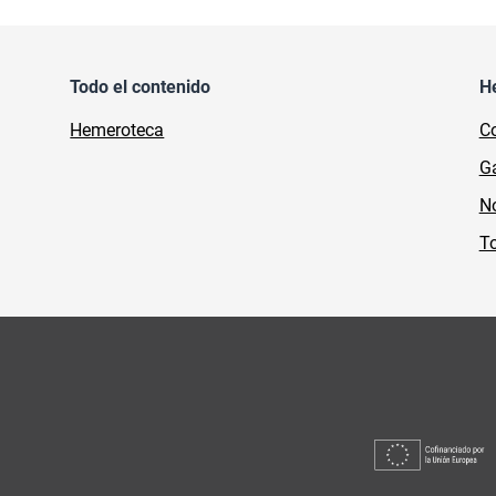
Todo el contenido
H
Hemeroteca
Co
Ga
No
To