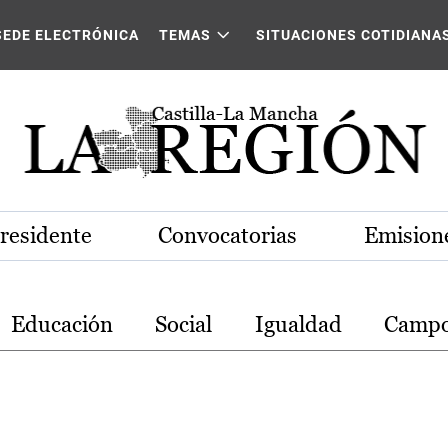
stilla-La Mancha
SEDE ELECTRÓNICA
TEMAS
SITUACIONES COTIDIANA
Presidente
Convocatorias
Emisione
Educación
Social
Igualdad
Camp