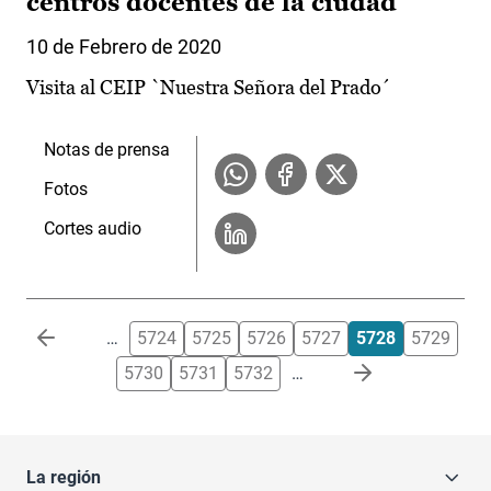
centros docentes de la ciudad
10 de Febrero de 2020
Visita al CEIP `Nuestra Señora del Prado´
Notas de prensa
Fotos
Cortes audio
Paginación
…
5724
5725
5726
5727
5728
5729
5730
5731
5732
…
La región