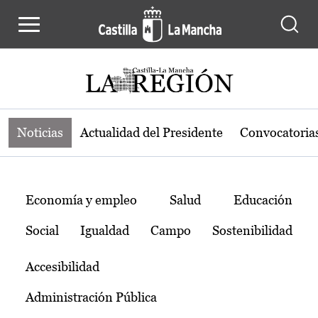
Noticias de la región de Castilla-L
Pasar al contenido principal
Noticias
Actualidad del Presidente
Convocatoria
Temas
Economía y empleo
Salud
Educación
Social
Igualdad
Campo
Sostenibilidad
Accesibilidad
Administración Pública