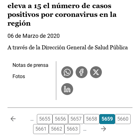
eleva a 15 el número de casos
positivos por coronavirus en la
región
06 de Marzo de 2020
A través de la Dirección General de Salud Pública
Notas de prensa
Fotos
Paginación
…
5655
5656
5657
5658
5659
5660
5661
5662
5663
…