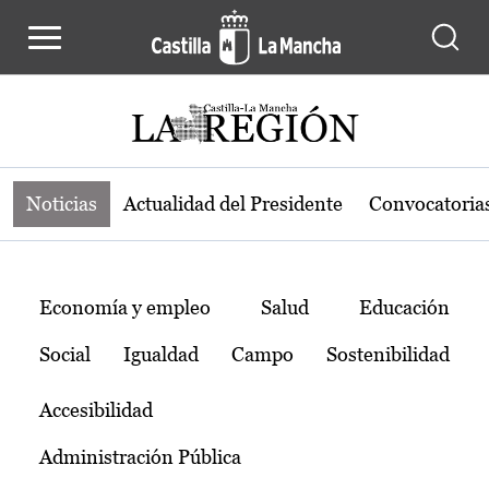
Noticias de la región de Castilla-L
Pasar al contenido principal
Noticias
Actualidad del Presidente
Convocatoria
Temas
Economía y empleo
Salud
Educación
Social
Igualdad
Campo
Sostenibilidad
Accesibilidad
Administración Pública