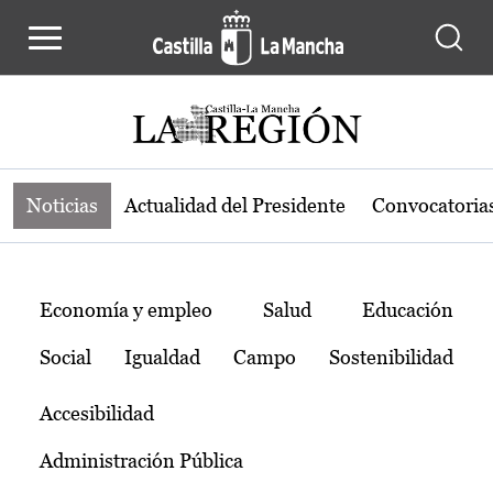
Noticias de la región de Castilla-L
Pasar al contenido principal
Noticias
Actualidad del Presidente
Convocatoria
Temas
Economía y empleo
Salud
Educación
Social
Igualdad
Campo
Sostenibilidad
Accesibilidad
Administración Pública