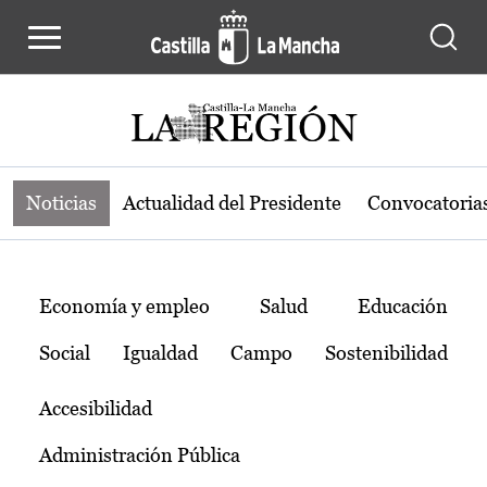
Noticias de la región de Castilla-L
Pasar al contenido principal
Noticias
Actualidad del Presidente
Convocatoria
Temas
Economía y empleo
Salud
Educación
Social
Igualdad
Campo
Sostenibilidad
Accesibilidad
Administración Pública