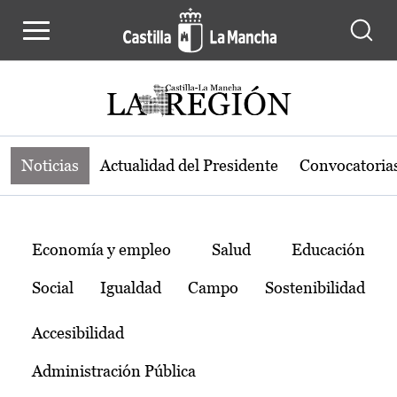
Noticias de la región de Castilla-L
Pasar al contenido principal
Noticias
Actualidad del Presidente
Convocatoria
Temas
Economía y empleo
Salud
Educación
Social
Igualdad
Campo
Sostenibilidad
Accesibilidad
Administración Pública