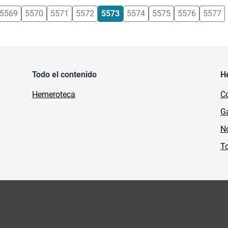
5569
5570
5571
5572
5573
5574
5575
5576
5577
Todo el contenido
H
Hemeroteca
Co
Ga
No
To