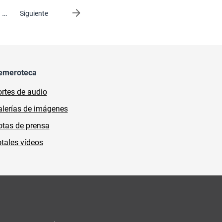
…
Siguiente página
Siguiente
emeroteca
rtes de audio
lerías de imágenes
tas de prensa
tales vídeos