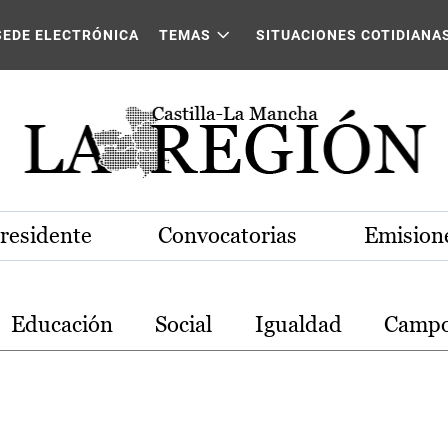
stilla-La Mancha
SEDE ELECTRÓNICA
TEMAS
SITUACIONES COTIDIANA
Presidente
Convocatorias
Emisione
Educación
Social
Igualdad
Camp