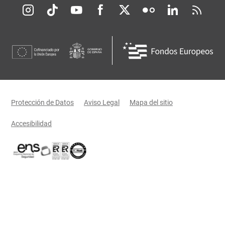
Redes sociales JCCM
Menú legal
Protección de Datos
Aviso Legal
Mapa del sitio
Accesibilidad
Certificaciones oficiales del Gobierno de Castilla-La Mancha