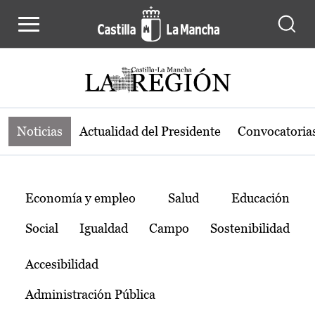
Noticias de la región de Castilla-L
Pasar al contenido principal
Noticias
Actualidad del Presidente
Convocatoria
Temas
Economía y empleo
Salud
Educación
Social
Igualdad
Campo
Sostenibilidad
Accesibilidad
Administración Pública