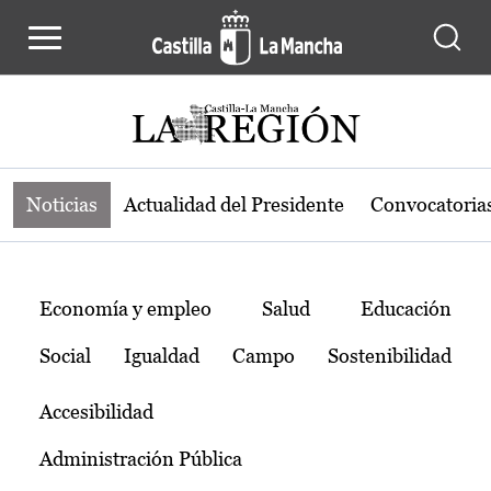
Noticias de la región de Castilla-L
Pasar al contenido principal
Noticias
Actualidad del Presidente
Convocatoria
Temas
Economía y empleo
Salud
Educación
Social
Igualdad
Campo
Sostenibilidad
Accesibilidad
Administración Pública