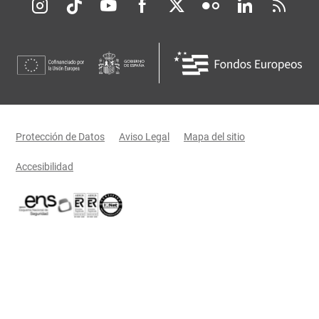
Redes sociales JCCM
Menú legal
Protección de Datos
Aviso Legal
Mapa del sitio
Accesibilidad
Certificaciones oficiales del Gobierno de Castilla-La Mancha