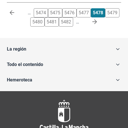
Paginación
…
5474
5475
5476
5477
5478
5479
5480
5481
5482
…
La región
Todo el contenido
Hemeroteca