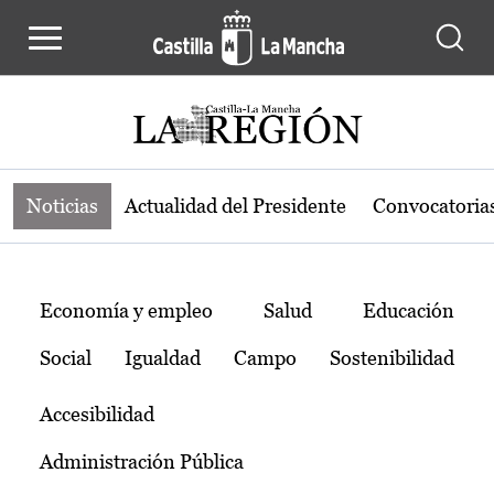
Noticias de la región de Castilla-L
Pasar al contenido principal
Noticias
Actualidad del Presidente
Convocatoria
Temas
Economía y empleo
Salud
Educación
Social
Igualdad
Campo
Sostenibilidad
Accesibilidad
Administración Pública