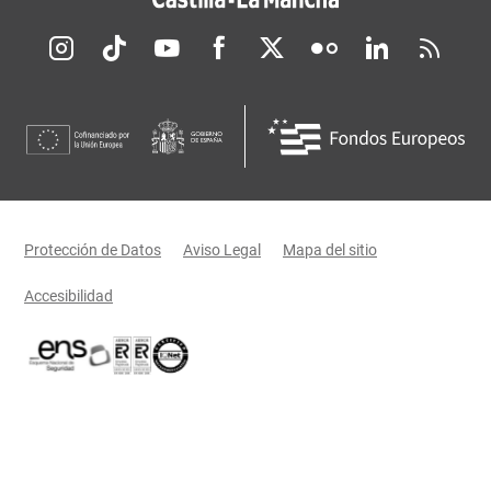
Redes sociales JCCM
Menú legal
Protección de Datos
Aviso Legal
Mapa del sitio
Accesibilidad
Certificaciones oficiales del Gobierno de Castilla-La Mancha