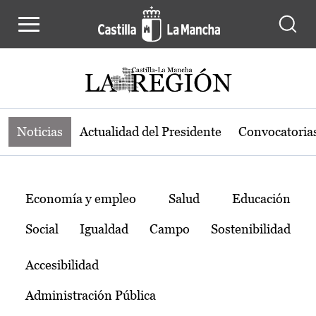
Noticias de la región de Castilla-L
Pasar al contenido principal
Noticias
Actualidad del Presidente
Convocatoria
Temas
Economía y empleo
Salud
Educación
Social
Igualdad
Campo
Sostenibilidad
Accesibilidad
Administración Pública