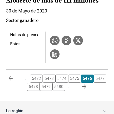
Albacete de más de 111 millones
30 de Mayo de 2020
Sector ganadero
Notas de prensa
Fotos
Paginación
…
5472
5473
5474
5475
5476
5477
5478
5479
5480
…
La región