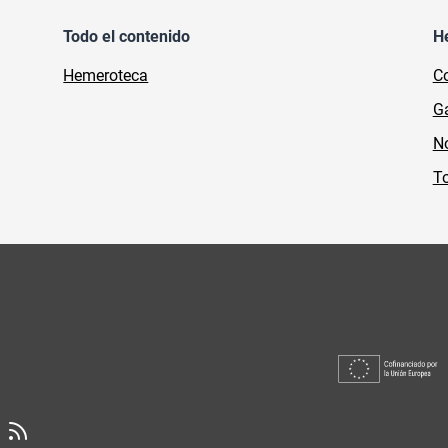
Todo el contenido
H
Hemeroteca
Co
Ga
No
To