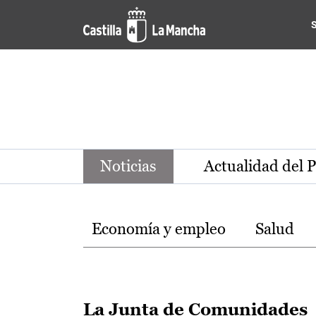
Noticias de la región de Ca
Pasar al contenido principal
Noticias
Actualidad del 
Temas
Economía y empleo
Salud
La Junta de Comunidades