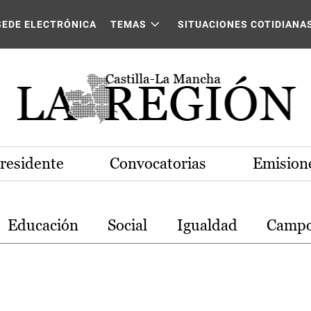
stilla-La Mancha
SEDE ELECTRÓNICA
TEMAS
SITUACIONES COTIDIANA
Presidente
Convocatorias
Emisione
Educación
Social
Igualdad
Camp