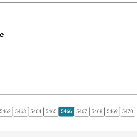
a
de
5462
5463
5464
5465
5466
5467
5468
5469
5470