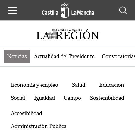
Noticias de la región de Castilla-L
Pasar al contenido principal
Noticias
Actualidad del Presidente
Convocatoria
Temas
Economía y empleo
Salud
Educación
Social
Igualdad
Campo
Sostenibilidad
Accesibilidad
Administración Pública