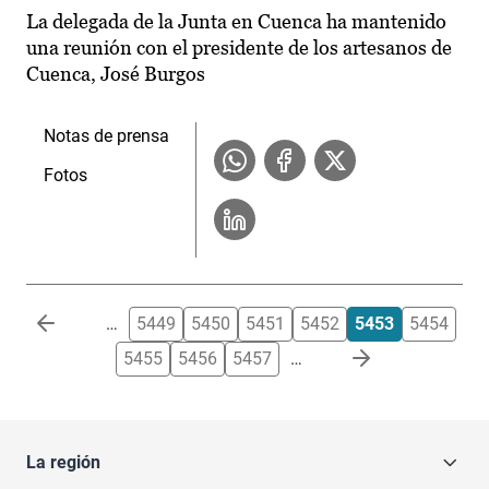
La delegada de la Junta en Cuenca ha mantenido
una reunión con el presidente de los artesanos de
Cuenca, José Burgos
Notas de prensa
Fotos
Paginación
…
5449
5450
5451
5452
5453
5454
5455
5456
5457
…
La región