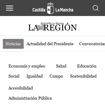
Noticias de la región de Castilla-L
Pasar al contenido principal
Noticias
Actualidad del Presidente
Convocatoria
Temas
Economía y empleo
Salud
Educación
Social
Igualdad
Campo
Sostenibilidad
Accesibilidad
Administración Pública