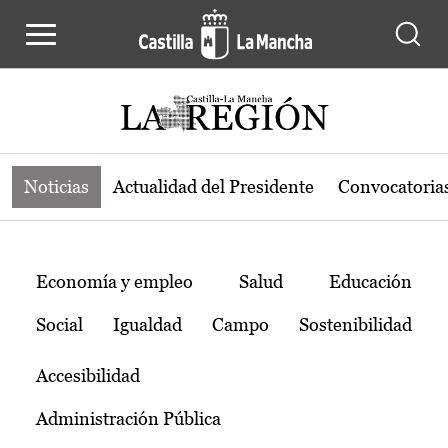
Noticias de la región de Castilla-L
Pasar al contenido principal
Noticias
Actualidad del Presidente
Convocatoria
Temas
Economía y empleo
Salud
Educación
Social
Igualdad
Campo
Sostenibilidad
Accesibilidad
Administración Pública