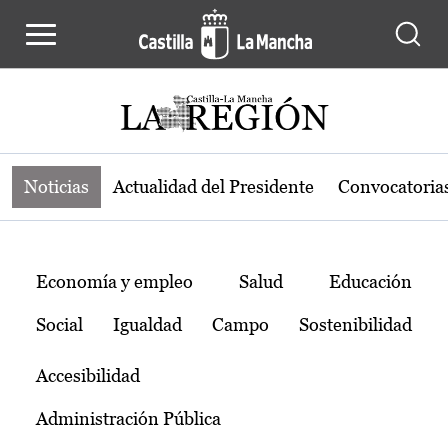
Noticias de la región de Castilla-L
Pasar al contenido principal
Noticias
Actualidad del Presidente
Convocatoria
Temas
Economía y empleo
Salud
Educación
Social
Igualdad
Campo
Sostenibilidad
Accesibilidad
Administración Pública