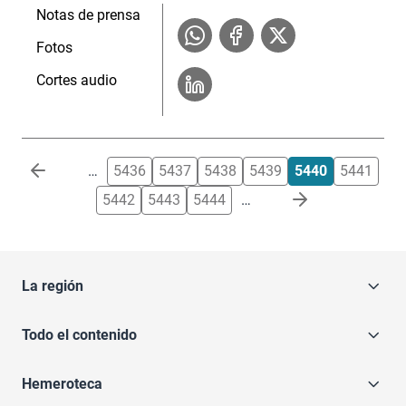
Notas de prensa
Fotos
Cortes audio
Paginación
…
5436
5437
5438
5439
5440
5441
5442
5443
5444
…
La región
Todo el contenido
Hemeroteca