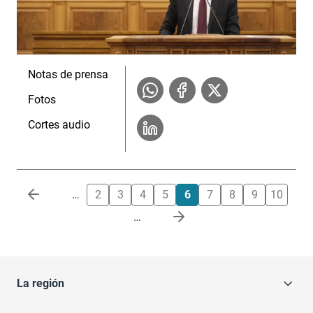
Notas de prensa
Fotos
Cortes audio
Paginación
…
2
3
4
5
6
7
8
9
10
…
La región