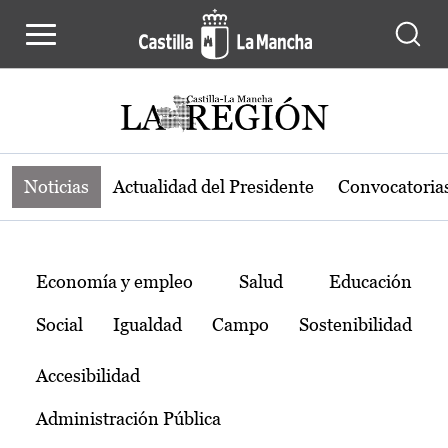
Noticias de la región de Castilla-L
Pasar al contenido principal
Noticias
Actualidad del Presidente
Convocatoria
Temas
Economía y empleo
Salud
Educación
Social
Igualdad
Campo
Sostenibilidad
Accesibilidad
Administración Pública