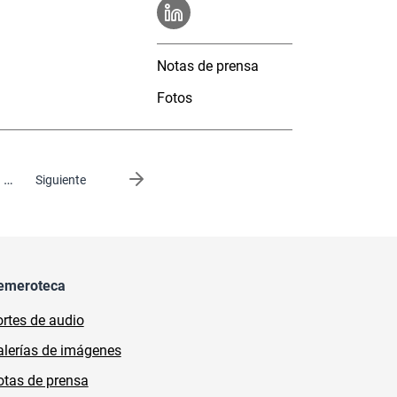
Notas de prensa
Fotos
…
Siguiente página
Siguiente
emeroteca
rtes de audio
lerías de imágenes
tas de prensa