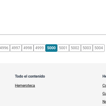
4996
4997
4998
4999
5000
5001
5002
5003
5004
Todo el contenido
H
Hemeroteca
Co
Ga
No