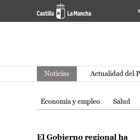
Noticias de la región de Ca
Pasar al contenido principal
Noticias
Actualidad del 
Temas
Economía y empleo
Salud
El Gobierno regional ha