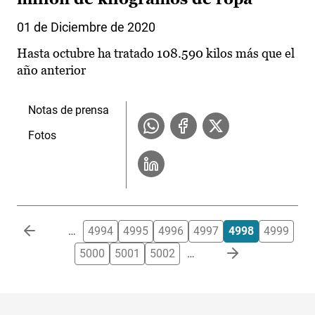
01 de Diciembre de 2020
Hasta octubre ha tratado 108.590 kilos más que el
año anterior
Notas de prensa
Fotos
Paginación
…
4994
4995
4996
4997
4998
4999
5000
5001
5002
…