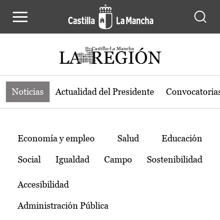
Noticias de la región de Castilla-L
Pasar al contenido principal
Noticias
Actualidad del Presidente
Convocatoria
Temas
Economía y empleo
Salud
Educación
Social
Igualdad
Campo
Sostenibilidad
Accesibilidad
Administración Pública