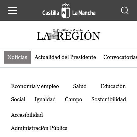
Noticias de la región de Castilla-L
Pasar al contenido principal
Noticias
Actualidad del Presidente
Convocatoria
Temas
Economía y empleo
Salud
Educación
Social
Igualdad
Campo
Sostenibilidad
Accesibilidad
Administración Pública