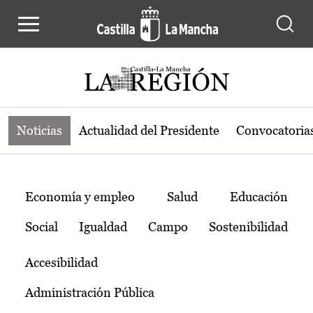
Noticias de la región de Castilla-L
Pasar al contenido principal
Noticias
Actualidad del Presidente
Convocatoria
Temas
Economía y empleo
Salud
Educación
Social
Igualdad
Campo
Sostenibilidad
Accesibilidad
Administración Pública