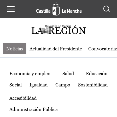
Noticias de la región de Castilla-L
Pasar al contenido principal
Noticias
Actualidad del Presidente
Convocatoria
Temas
Economía y empleo
Salud
Educación
Social
Igualdad
Campo
Sostenibilidad
Accesibilidad
Administración Pública