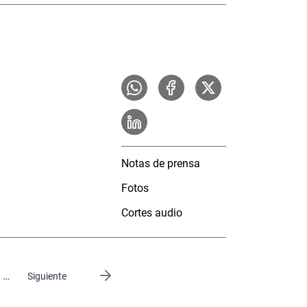
Notas de prensa
Fotos
Cortes audio
…
Siguiente página
Siguiente