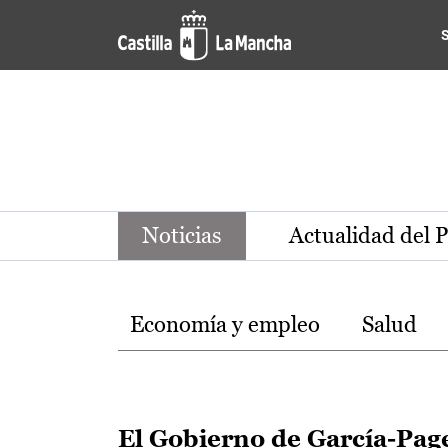
Noticias de la región de Ca
Pasar al contenido principal
Noticias
Actualidad del 
Temas
Economía y empleo
Salud
El Gobierno de García-Pag