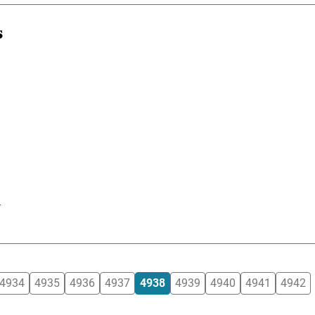
s
l
4934
4935
4936
4937
4938
4939
4940
4941
4942