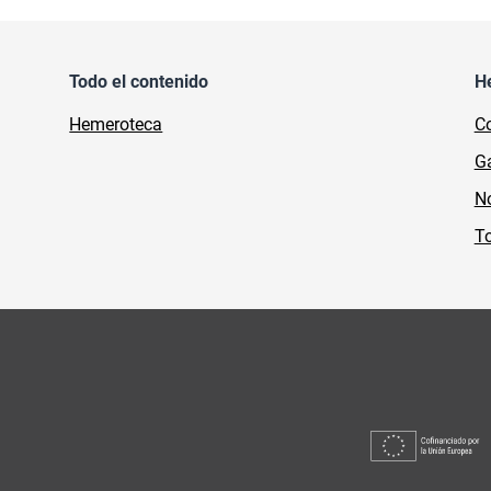
Todo el contenido
H
Hemeroteca
Co
Ga
No
To