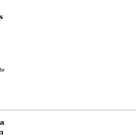
s
te
la
n