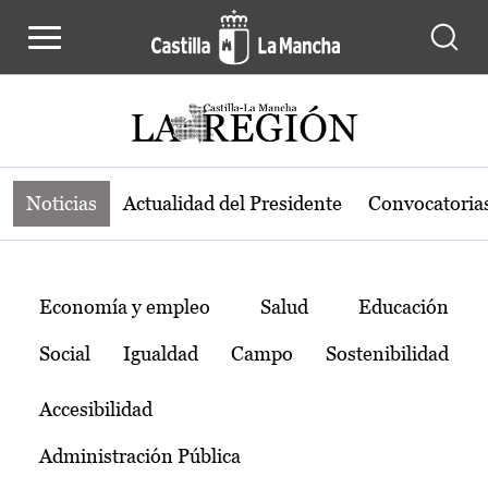
Noticias de la región de Castilla-L
Pasar al contenido principal
Noticias
Actualidad del Presidente
Convocatoria
Temas
Economía y empleo
Salud
Educación
Social
Igualdad
Campo
Sostenibilidad
Accesibilidad
Administración Pública