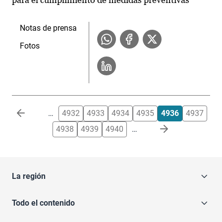
Notas de prensa
Fotos
Paginación
…
4932
4933
4934
4935
4936
4937
4938
4939
4940
…
La región
Todo el contenido