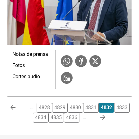
Notas de prensa
Fotos
Cortes audio
Paginación
…
4828
4829
4830
4831
4832
4833
4834
4835
4836
…