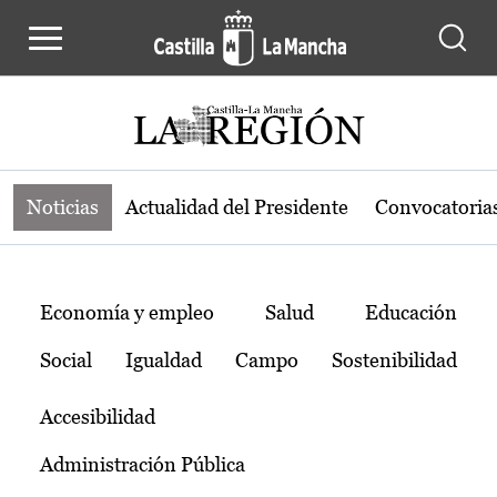
Noticias de la región de Castilla-L
Pasar al contenido principal
Noticias
Actualidad del Presidente
Convocatoria
Temas
Economía y empleo
Salud
Educación
Social
Igualdad
Campo
Sostenibilidad
Accesibilidad
Administración Pública