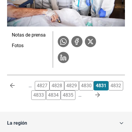
Notas de prensa
Fotos
Paginación
…
4827
4828
4829
4830
4831
4832
4833
4834
4835
…
La región