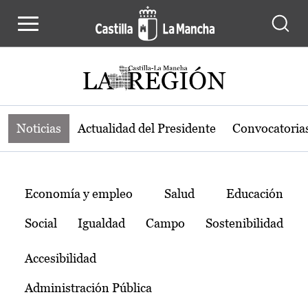
Noticias de la región de Castilla-L
Pasar al contenido principal
Noticias
Actualidad del Presidente
Convocatoria
Temas
Economía y empleo
Salud
Educación
Social
Igualdad
Campo
Sostenibilidad
Accesibilidad
Administración Pública