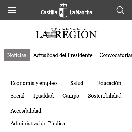
Noticias de la región de Castilla-L
Pasar al contenido principal
Noticias
Actualidad del Presidente
Convocatoria
Temas
Economía y empleo
Salud
Educación
Social
Igualdad
Campo
Sostenibilidad
Accesibilidad
Administración Pública