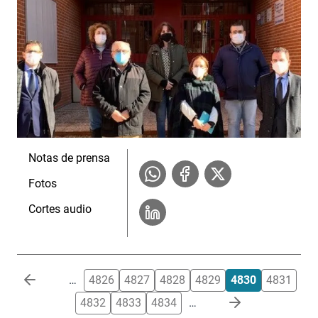
Notas de prensa
Fotos
Cortes audio
Paginación
…
4826
4827
4828
4829
4830
4831
4832
4833
4834
…