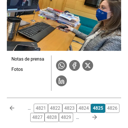
Notas de prensa
Fotos
Paginación
…
4821
4822
4823
4824
4825
4826
4827
4828
4829
…