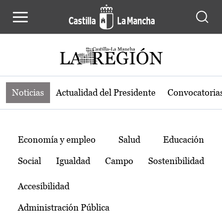
Noticias de la región de Castilla-L
Pasar al contenido principal
Noticias
Actualidad del Presidente
Convocatoria
Temas
Economía y empleo
Salud
Educación
Social
Igualdad
Campo
Sostenibilidad
Accesibilidad
Administración Pública