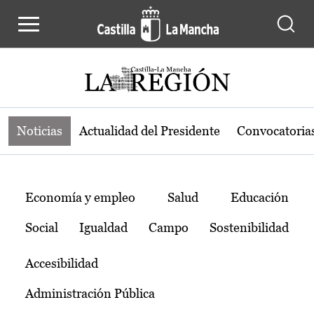
Noticias de la región de Castilla-L
Pasar al contenido principal
Noticias
Actualidad del Presidente
Convocatoria
Temas
Economía y empleo
Salud
Educación
Social
Igualdad
Campo
Sostenibilidad
Accesibilidad
Administración Pública