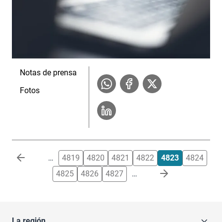
Notas de prensa
Fotos
Paginación
…
4819
4820
4821
4822
4823
4824
4825
4826
4827
…
La región