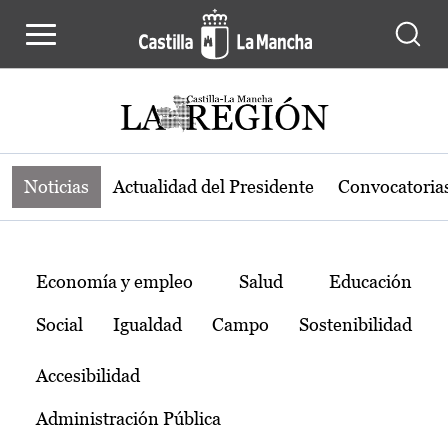
Noticias de la región de Castilla-L
Pasar al contenido principal
Noticias
Actualidad del Presidente
Convocatoria
Temas
Economía y empleo
Salud
Educación
Social
Igualdad
Campo
Sostenibilidad
Accesibilidad
Administración Pública