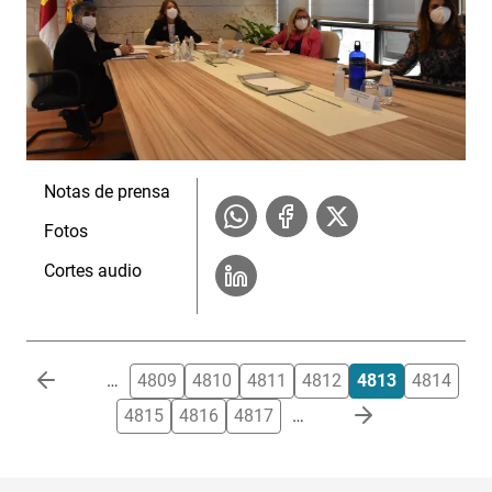
Notas de prensa
Fotos
Cortes audio
Paginación
…
4809
4810
4811
4812
4813
4814
4815
4816
4817
…