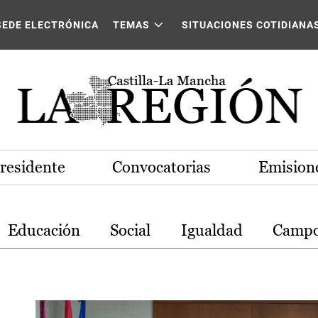
stilla-La Mancha
SEDE ELECTRÓNICA
TEMAS
SITUACIONES COTIDIANA
Presidente
Convocatorias
Emisione
Educación
Social
Igualdad
Camp