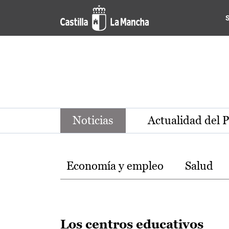
Noticias de la región de Ca
Pasar al contenido principal
Noticias
Actualidad del 
Temas
Economía y empleo
Salud
Los centros educativos