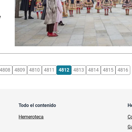
e
4808
4809
4810
4811
4812
4813
4814
4815
4816
Todo el contenido
H
Hemeroteca
Co
Ga