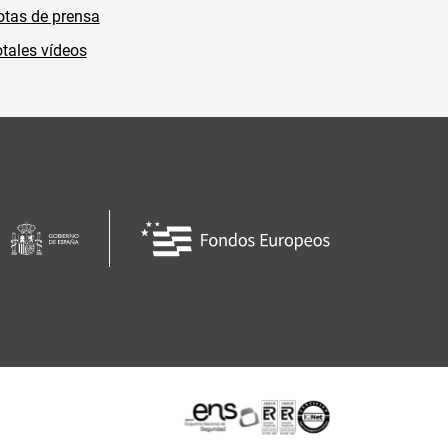
tas de prensa
tales vídeos
Certificaciones o