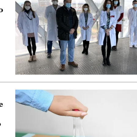
o
e
o