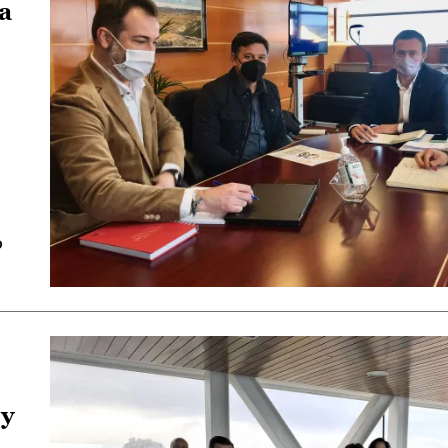
a
o
 y