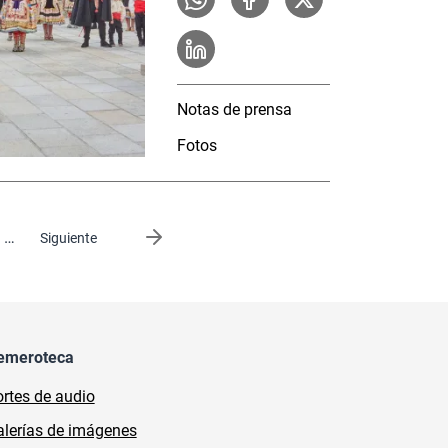
Notas de prensa
Fotos
…
Siguiente página
Siguiente
emeroteca
rtes de audio
lerías de imágenes