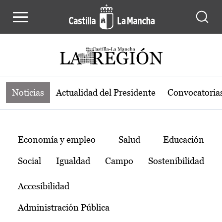
Noticias de la región de Castilla-L
Pasar al contenido principal
Noticias
Actualidad del Presidente
Convocatoria
Temas
Economía y empleo
Salud
Educación
Social
Igualdad
Campo
Sostenibilidad
Accesibilidad
Administración Pública