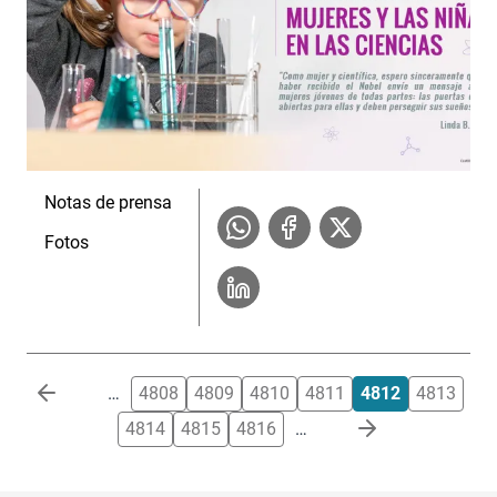
Notas de prensa
Fotos
Paginación
…
4808
4809
4810
4811
4812
4813
4814
4815
4816
…