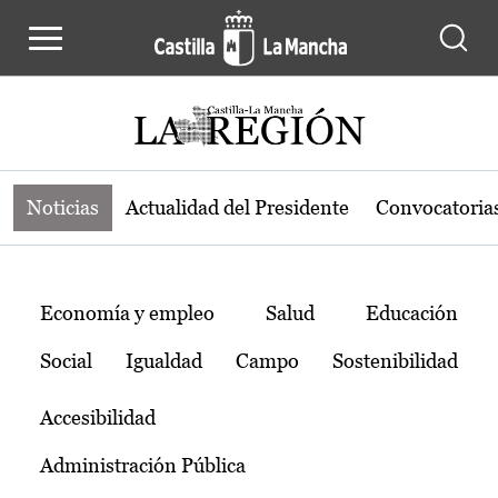
Noticias de la región de Castilla-L
Pasar al contenido principal
Noticias
Actualidad del Presidente
Convocatoria
Temas
Economía y empleo
Salud
Educación
Social
Igualdad
Campo
Sostenibilidad
Accesibilidad
Administración Pública