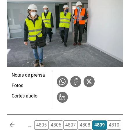
Notas de prensa
Fotos
Cortes audio
Paginación
…
4805
4806
4807
4808
4809
4810