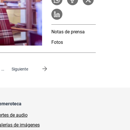
Notas de prensa
Fotos
…
Siguiente página
Siguiente
emeroteca
rtes de audio
lerías de imágenes