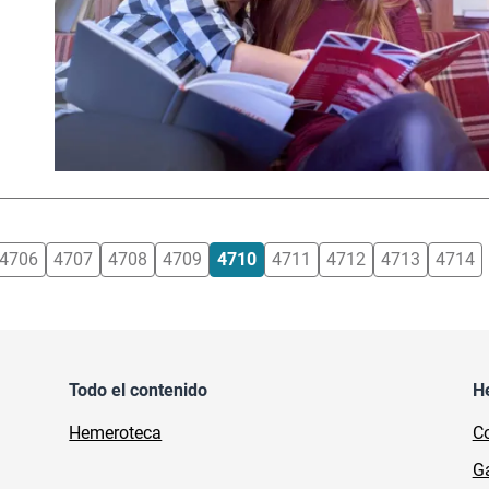
4706
4707
4708
4709
4710
4711
4712
4713
4714
Todo el contenido
H
Hemeroteca
Co
Ga