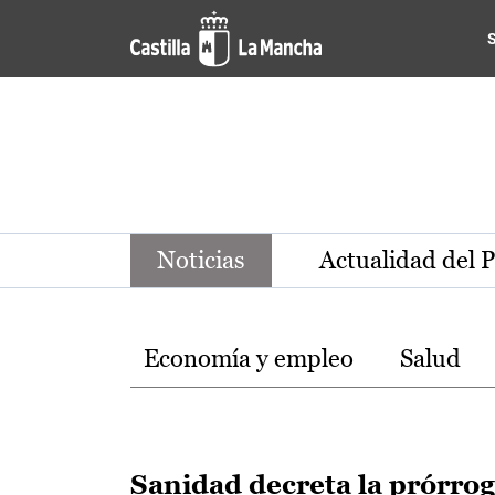
Noticias de la región de Ca
Pasar al contenido principal
Noticias
Actualidad del 
Temas
Economía y empleo
Salud
Sanidad decreta la prórro