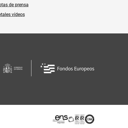
tas de prensa
tales vídeos
Certificaciones o