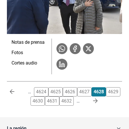
Notas de prensa
Fotos
Cortes audio
Paginación
…
4624
4625
4626
4627
4628
4629
4630
4631
4632
…
La región