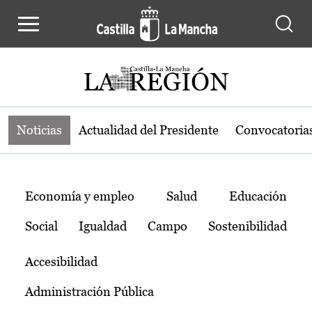
Noticias de la región de Castilla-L
Pasar al contenido principal
Noticias
Actualidad del Presidente
Convocatoria
Temas
Economía y empleo
Salud
Educación
Social
Igualdad
Campo
Sostenibilidad
Accesibilidad
Administración Pública