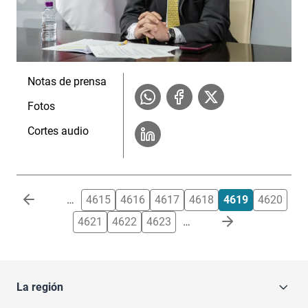
Notas de prensa
Fotos
Cortes audio
Paginación
…
4615
4616
4617
4618
4619
4620
4621
4622
4623
…
La región