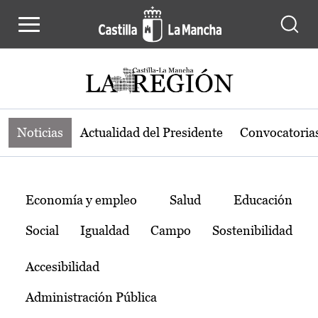
Noticias de la región de Castilla-L
Pasar al contenido principal
Noticias
Actualidad del Presidente
Convocatoria
Temas
Economía y empleo
Salud
Educación
Social
Igualdad
Campo
Sostenibilidad
Accesibilidad
Administración Pública