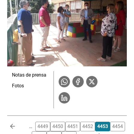
Notas de prensa
Fotos
Paginación
…
4449
4450
4451
4452
4453
4454