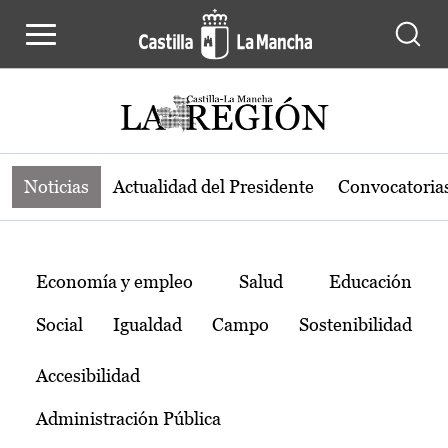
Noticias de la región de Castilla-L
Pasar al contenido principal
Noticias
Actualidad del Presidente
Convocatoria
Temas
Economía y empleo
Salud
Educación
Social
Igualdad
Campo
Sostenibilidad
Accesibilidad
Administración Pública